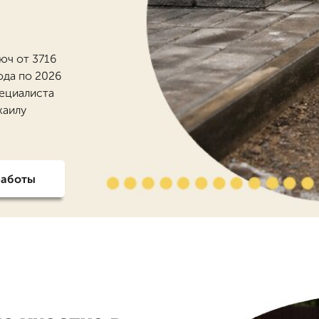
люч от 3716
года по 2026
пециалиста
хаилу
работы