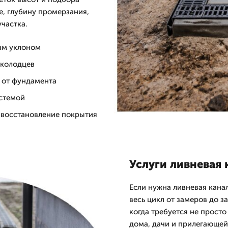
е, глубину промерзания,
частка.
ым уклоном
 колодцев
ы от фундамента
истемой
и восстановление покрытия
Услуги ливневая 
Если нужна ливневая канал
весь цикл от замеров до з
когда требуется не прост
дома, дачи и прилегающей