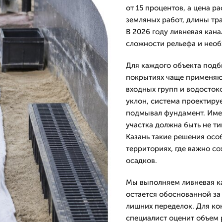
от 15 процентов, а цена р
земляных работ, длины тр
В 2026 году ливневая кана
сложности рельефа и нео
Для каждого объекта подб
покрытиях чаще применяют
входных групп и водосток
уклон, система проектируе
подмывал фундамент. Имен
участка должна быть не ти
Казань такие решения осо
территориях, где важно с
осадков.
Мы выполняем ливневая ка
остается обоснованной за
лишних переделок. Для кон
специалист оценит объем 