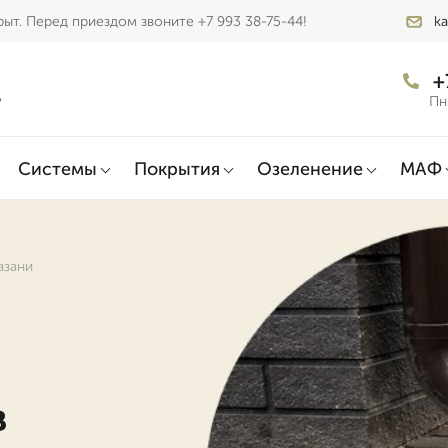
ыт. Перед приездом звоните +7 993 38-75-44!
ka
+
ь
Пн
Системы
Покрытия
Озеленение
МАФ
азани
в