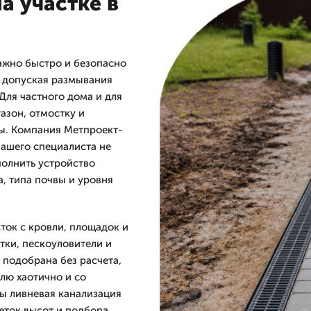
а участке в
важно быстро и безопасно
е допуская размывания
Для частного дома и для
азон, отмостку и
ды. Компания Метпроект-
нашего специалиста не
полнить устройство
а, типа почвы и уровня
ток с кровли, площадок и
тки, пескоуловители и
 подобрана без расчета,
млю хаотично и со
ы ливневая канализация
еток высот и подбора